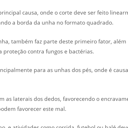
principal causa, onde o corte deve ser feito linear
xando a borda da unha no formato quadrado.
nha, também faz parte deste primeiro fator, além 
a proteção contra fungos e bactérias.
ncipalmente para as unhas dos pés, onde é caus
m as laterais dos dedos, favorecendo o encravam
podem favorecer este mal.
ino, e atividades como corrida, futebol ou balé dev