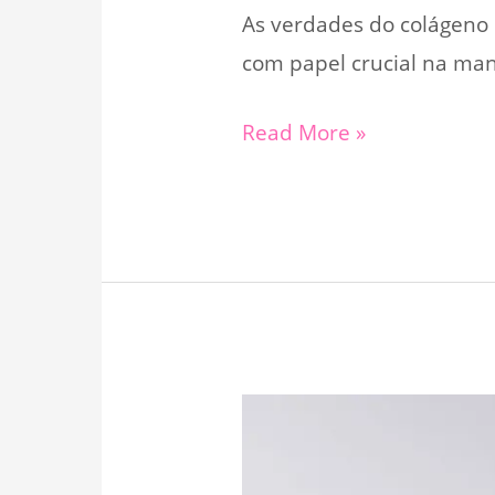
As verdades do colágeno 
com papel crucial na ma
As
Read More »
verdades
do
colágeno
e
as
modificações
na
pele