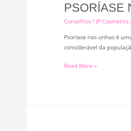
PSORÍASE 
Conselhos
/
JP Cosmetics
Psoríase nas unhas é uma
considerável da popula
Psoríase
Read More »
nas
unhas
e
seus
cuidados