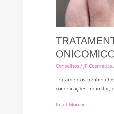
TRATAMEN
ONICOMIC
Conselhos
/
JP Cosmetics
Tratamentos combinados 
complicações como dor, d
Tratamentos
Read More »
combinados