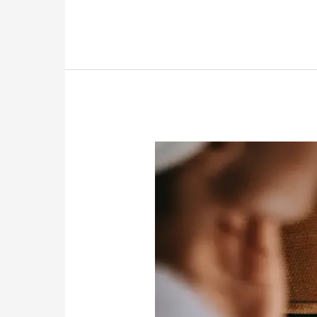
para
onicomicose