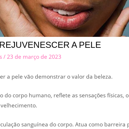
 REJUVENESCER A PELE
cs
/
23 de março de 2023
er a pele vão demonstrar o valor da beleza.
 do corpo humano, reflete as sensações físicas, ou
nvelhecimento.
rculação sanguínea do corpo. Atua como barreira p