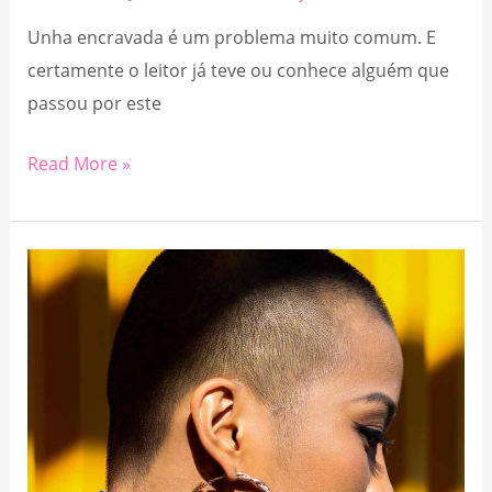
Unha encravada é um problema muito comum. E
certamente o leitor já teve ou conhece alguém que
passou por este
UNHA
Read More »
ENCRAVADA:
CAUSAS
E
TRATAMENTOS