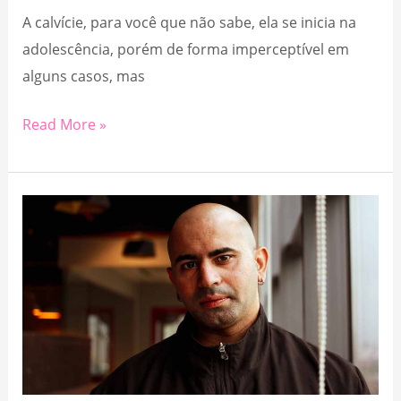
A calvície, para você que não sabe, ela se inicia na
adolescência, porém de forma imperceptível em
alguns casos, mas
Calvície
Read More »
feminina:
prevenção,
causas
e
tratamento!