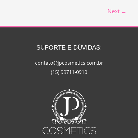
possível?
Next
→
SUPORTE E DÚVIDAS:
contato@jpcosmetics.com.br
(15) 99711-0910