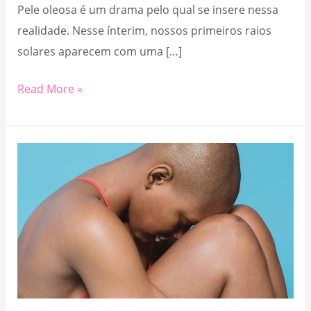
Pele oleosa é um drama pelo qual se insere nessa
realidade. Nesse ínterim, nossos primeiros raios
solares aparecem com uma […]
Pele
Read More »
Oleosa:
Mitos,
Verdades
e
Cuidados