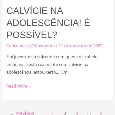
CALVÍCIE NA
ADOLESCÊNCIA! É
POSSÍVEL?
Conselhos
/
JP Cosmetics
/
11 de outubro de 2022
E aí jovem, está sofrendo com queda de cabelo,
então você está realmente com calvície na
adolescência, estou certo… Em
Calvície
Read More »
na
adolescência!
é
←
Previous
1
2
3
…
5